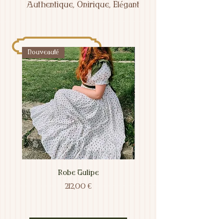
Authentique, Onirique, Elégant
Nouveauté
Robe Tulipe
Prix
212,00 €