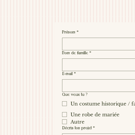
Prénom
*
Nom de famille
*
E‑mail
*
Que veux tu ?
Un costume historique / f
Une robe de mariée
Autre
Décris ton projet
*