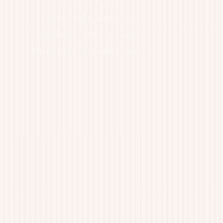
03 Juin 2023
Crêpe, tulle, dentelle,
appliqué, satin de soie
Photographe: Lesly Soulet