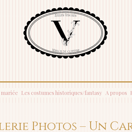
 mariée
Les costumes historiques/fantasy
A propos
lerie Photos – Un Ca